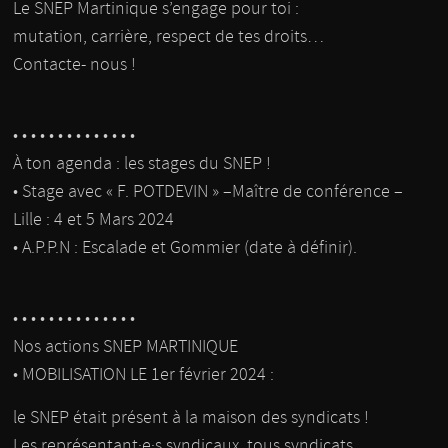
Le SNEP Martinique s’engage pour toi :
mutation, carrière, respect de tes droits…
Contacte- nous !
• • • • • • • • • • • • • •
À ton agenda : les stages du SNEP !
• Stage avec « F. POTDEVIN » –Maître de conférence –
Lille : 4 et 5 Mars 2024
• A.P.P.N : Escalade et Gommier (date à définir).
• • • • • • • • • • • • • •
Nos actions SNEP MARTINIQUE
• MOBILISATION LE 1er février 2024 :
le SNEP était présent à la maison des syndicats !
Les représentant·e·s syndicaux, tous syndicats