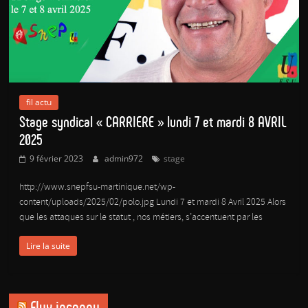
fil actu
Stage syndical « CARRIERE » lundi 7 et mardi 8 AVRIL
2025
9 février 2023
admin972
stage
http://www.snepfsu-martinique.net/wp-
content/uploads/2025/02/polo.jpg Lundi 7 et mardi 8 Avril 2025 Alors
que les attaques sur le statut , nos métiers, s’accentuent par les
Lire la suite
Flux inconnu