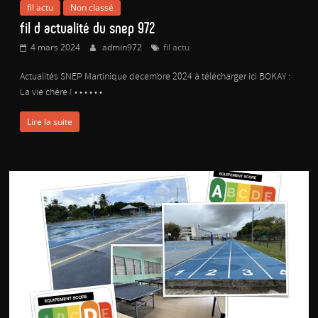
fil actu
Non classé
fil d actualité du snep 972
4 mars 2024
admin972
fil actu
Actualités SNEP Martinique decembre 2024 à télécharger ici BOKAY :
La vie chère ! • • • • • •
Lire la suite