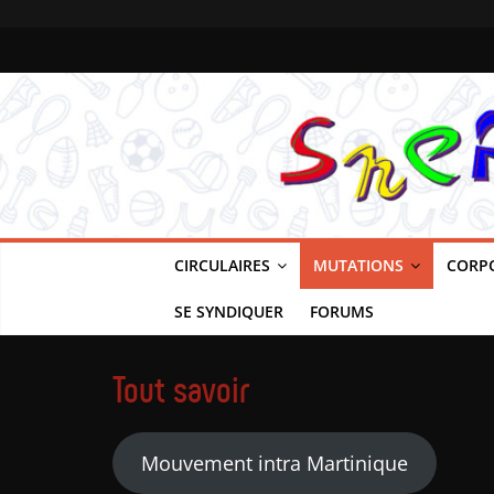
Snepfsu-
Passer
au
contenu
martinique
CIRCULAIRES
MUTATIONS
CORP
SE SYNDIQUER
FORUMS
Tout savoir
Mouvement intra Martinique