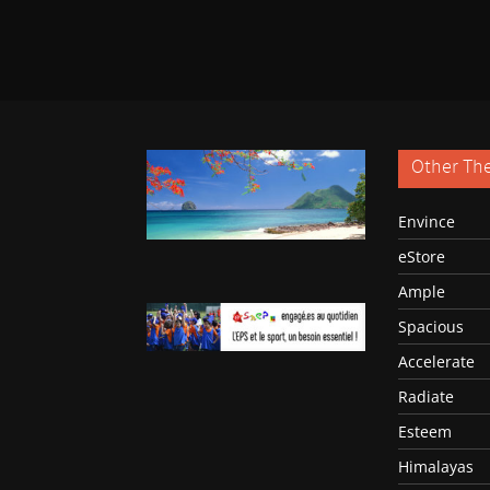
Other Th
Envince
eStore
Ample
Spacious
Accelerate
Radiate
Esteem
Himalayas