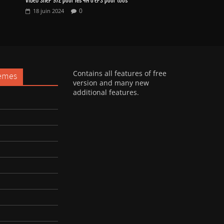
VIDEO SNEP 972 pour les 4H d’EPS pour tous
0
18 juin 2024
Contains all features of free
emes
version and many new
additional features.